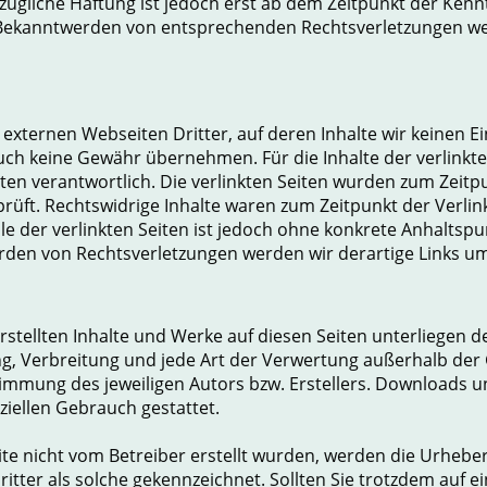
zügliche Haftung ist jedoch erst ab dem Zeitpunkt der Kenn
 Bekanntwerden von entsprechenden Rechtsverletzungen wer
 externen Webseiten Dritter, auf deren Inhalte wir keinen 
uch keine Gewähr übernehmen. Für die Inhalte der verlinkten 
iten verantwortlich. Die verlinkten Seiten wurden zum Zeitp
üft. Rechtswidrige Inhalte waren zum Zeitpunkt der Verlin
le der verlinkten Seiten ist jedoch ohne konkrete Anhaltsp
rden von Rechtsverletzungen werden wir derartige Links u
erstellten Inhalte und Werke auf diesen Seiten unterliegen
ung, Verbreitung und jede Art der Verwertung außerhalb de
timmung des jeweiligen Autors bzw. Erstellers. Downloads u
ziellen Gebrauch gestattet.
eite nicht vom Betreiber erstellt wurden, werden die Urhebe
itter als solche gekennzeichnet. Sollten Sie trotzdem auf 