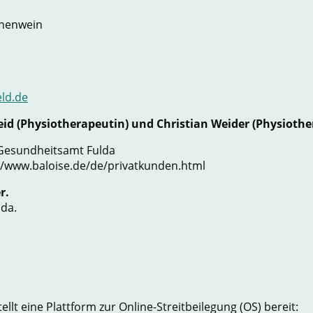
nnenwein
ld.de
eid (Physiotherapeutin) und Christian Weider (Physiothe
 Gesundheitsamt Fulda
://www.baloise.de/de/privatkunden.html
r.
lda.
lt eine Plattform zur Online-Streitbeilegung (OS) bereit: