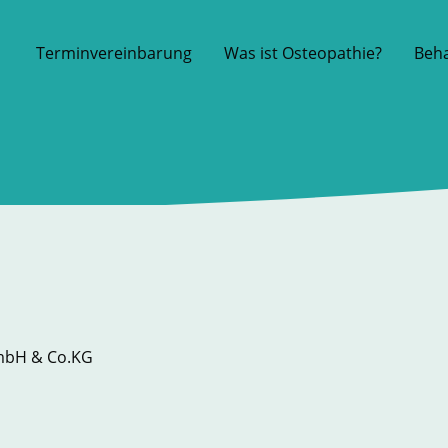
Terminvereinbarung
Was ist Osteopathie?
Beh
GmbH & Co.KG